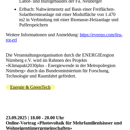
Labor- und Bürogebäudes der Fa. Neuberger
Erlbach: Nahwärmenetz auf Basis einer Freiflächen-
Solarthermieanlage mit einer Modulfläche von 1.470
m2 in Verbindung mit einer Biomasse-Heizanlage und
Pufferspeichern
Weitere Informationen und Anmeldung:
https://eveeno.com/feu-
rot-erl
Die Veranstaltungsorganisation durch die ENERGIEregion
Nürnberg e.V. wird im Rahmen des Projekts
«Klimapakt2030plus - Energiewende in der Metropolregion
Nürnberg» durch das Bundesministerium für Forschung,
Technologie und Raumfahrt gefördert.
Energie & GreenTech
23.09.2025 | 18.00 - 20.00 Uhr
Online-Vortrag «Photovoltaik für Mehrfamilienhäuser und
Wohneigentümergemeinschaften»