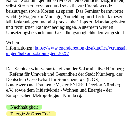
Balkon-Solaranlagen bieten Mietern eine einfache Möglichkeit,
selbst Strom zu erzeugen und so aktiv zur Energiewende
beizutragen sowie Kosten zu sparen. Das Seminar beantwortet
wichtige Fragen zur Montage, Anmeldung und Technik dieser
Minisolaranlagen und gibt praxisnahe Tipps zu Marktangeboten
und rechtlichen Rahmenbedingungen. Außerdem werden
Umsetzungsbeispiele und Gestaltungsmöglichkeiten vorgestellt.
Weitere
Informationen:
https://www.energieregion.de/aktuelles/veranstalt
ungen/balkon-solaranlagen-2025/
Das Seminar wird veranstaltet von der Solarinitiative Nürnberg
– Referat für Umwelt und Gesundheit der Stadt Nürnberg, der
Deutschen Gesellschaft für Sonnenenergie (DGS)
Landesverband Franken e.V., der ENERGIEregion Nürnberg
e.V. sowie dem Initiativkreis «Wohnen und Energie» der
Europäischen Metropolregion Nürnberg.
Nachhaltigkeit
Energie & GreenTech