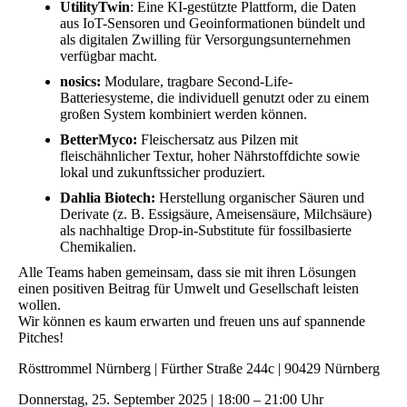
UtilityTwin
: Eine KI-gestützte Plattform, die Daten
aus IoT-Sensoren und Geoinformationen bündelt und
als digitalen Zwilling für Versorgungsunternehmen
verfügbar macht.
nosics:
Modulare, tragbare Second-Life-
Batteriesysteme, die individuell genutzt oder zu einem
großen System kombiniert werden können.
BetterMyco:
Fleischersatz aus Pilzen mit
fleischähnlicher Textur, hoher Nährstoffdichte sowie
lokal und zukunftssicher produziert.
Dahlia Biotech:
Herstellung organischer Säuren und
Derivate (z. B. Essigsäure, Ameisensäure, Milchsäure)
als nachhaltige Drop-in-Substitute für fossilbasierte
Chemikalien.
Alle Teams haben gemeinsam, dass sie mit ihren Lösungen
einen positiven Beitrag für Umwelt und Gesellschaft leisten
wollen.
Wir können es kaum erwarten und freuen uns auf spannende
Pitches!
Rösttrommel Nürnberg | Fürther Straße 244c | 90429 Nürnberg
Donnerstag, 25. September 2025 | 18:00 – 21:00 Uhr