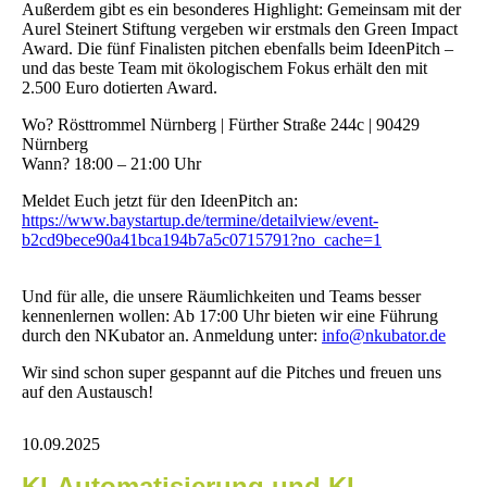
Außerdem gibt es ein besonderes Highlight: Gemeinsam mit der
Aurel Steinert Stiftung vergeben wir erstmals den Green Impact
Award. Die fünf Finalisten pitchen ebenfalls beim IdeenPitch –
und das beste Team mit ökologischem Fokus erhält den mit
2.500 Euro dotierten Award.
Wo? Rösttrommel Nürnberg | Fürther Straße 244c | 90429
Nürnberg
Wann? 18:00 – 21:00 Uhr
Meldet Euch jetzt für den IdeenPitch an:
https://www.baystartup.de/termine/detailview/event-
b2cd9bece90a41bca194b7a5c0715791?no_cache=1
Und für alle, die unsere Räumlichkeiten und Teams besser
kennenlernen wollen: Ab 17:00 Uhr bieten wir eine Führung
durch den NKubator an. Anmeldung unter:
info@nkubator.de
Wir sind schon super gespannt auf die Pitches und freuen uns
auf den Austausch!
10.09.2025
KI-Automatisierung und KI-