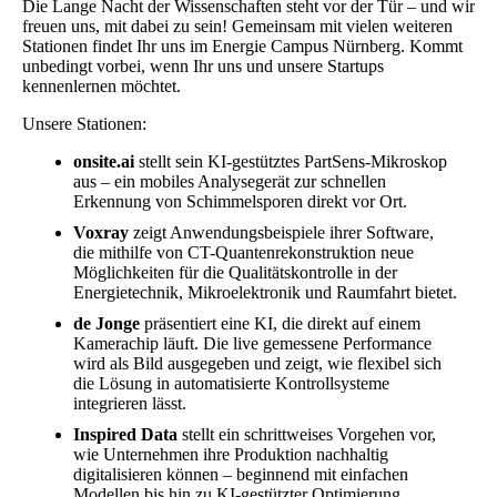
Die Lange Nacht der Wissenschaften steht vor der Tür – und wir
freuen uns, mit dabei zu sein! Gemeinsam mit vielen weiteren
Stationen findet Ihr uns im Energie Campus Nürnberg. Kommt
unbedingt vorbei, wenn Ihr uns und unsere Startups
kennenlernen möchtet.
Unsere Stationen:
onsite.ai
stellt sein KI-gestütztes PartSens-Mikroskop
aus – ein mobiles Analysegerät zur schnellen
Erkennung von Schimmelsporen direkt vor Ort.
Voxray
zeigt Anwendungsbeispiele ihrer Software,
die mithilfe von CT-Quantenrekonstruktion neue
Möglichkeiten für die Qualitätskontrolle in der
Energietechnik, Mikroelektronik und Raumfahrt bietet.
de Jonge
präsentiert eine KI, die direkt auf einem
Kamerachip läuft. Die live gemessene Performance
wird als Bild ausgegeben und zeigt, wie flexibel sich
die Lösung in automatisierte Kontrollsysteme
integrieren lässt.
Inspired Data
stellt ein schrittweises Vorgehen vor,
wie Unternehmen ihre Produktion nachhaltig
digitalisieren können – beginnend mit einfachen
Modellen bis hin zu KI-gestützter Optimierung.