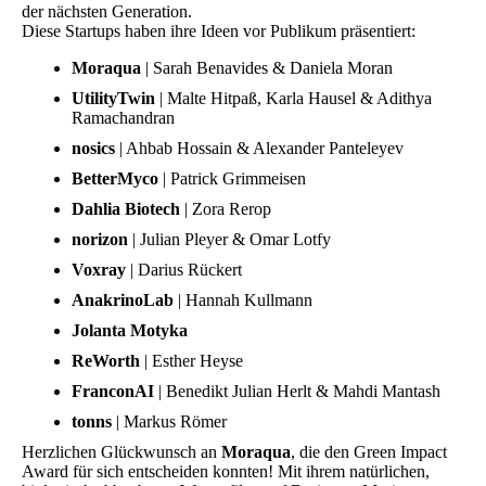
der nächsten Generation.
Diese Startups haben ihre Ideen vor Publikum präsentiert:
Moraqua
| Sarah Benavides & Daniela Moran
UtilityTwin
| Malte Hitpaß, Karla Hausel & Adithya
Ramachandran
nosics
| Ahbab Hossain & Alexander Panteleyev
BetterMyco
| Patrick Grimmeisen
Dahlia Biotech
| Zora Rerop
norizon
| Julian Pleyer & Omar Lotfy
Voxray
| Darius Rückert
AnakrinoLab
| Hannah Kullmann
Jolanta Motyka
ReWorth
| Esther Heyse
FranconAI
| Benedikt Julian Herlt & Mahdi Mantash
tonns
| Markus Römer
Herzlichen Glückwunsch an
Moraqua
, die den Green Impact
Award für sich entscheiden konnten! Mit ihrem natürlichen,